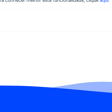
ara conhecer melhor esta funcionalidade, clique
aqui
.