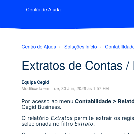
Centro de Ajuda
Centro de Ajuda
Soluções início
Contabilidad
Extratos de Contas / 
Equipa Cegid
Modificado em: Tue, 30 Jun, 2026 às 1:57 PM
Por acesso ao menu
Contabilidade > Relató
Cegid Business
.
O relatório
Extratos
permite extrair os regist
selecionada no filtro
Extrato
.