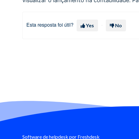
visualizar o lançamento na contabilidade. P
Esta resposta foi útil?
Yes
No
Software de helpdesk
por Freshdesk