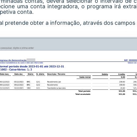
inadas contas, deverá selecionar o intervalo de co
ecione uma conta integradora, o programa irá extra
petiva conta.
al pretende obter a informação, através dos campos