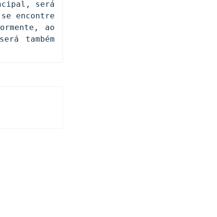
cipal, será 
se encontre 
rmente, ao 
erá também 