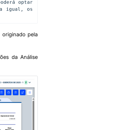
oderá optar 
 e o Cegid Business irá dividir, de forma igual, os 
 originado pela
ções da Análise