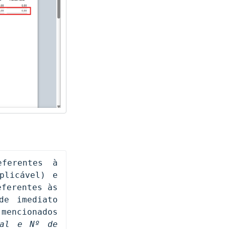
ferentes à 
(caso seja aplicável) e 
, serão preenchidos de forma automática. Também os saldos iniciais referentes às 
e imediato 
ncionados 
al e Nº de 