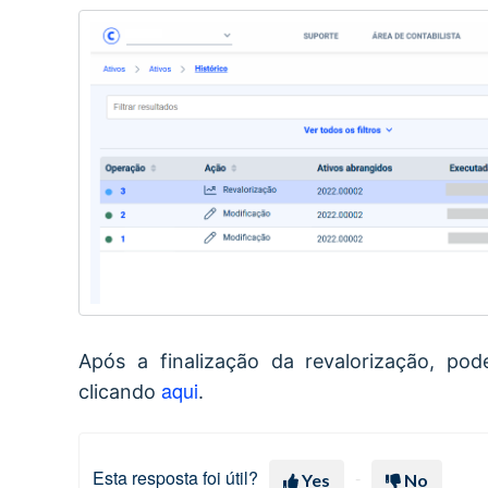
Após a finalização da revalorização, po
aqui
clicando
.
Esta resposta foi útil?
Yes
No