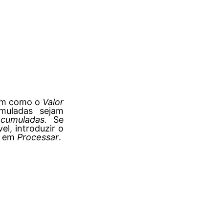
sim como o
Valor
muladas sejam
cumuladas
.
Se
el, introduzir o
ar em
Process
ar
.