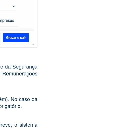
ite da Segurança
de Remunerações
zém). No caso da
rigatório.
creve, o sistema