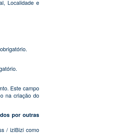
l, Localidade e
brigatório.
atório.
ento. Este campo
do na criação do
idos por outras
s / iziBizi como