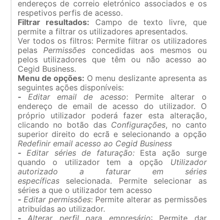
endereços de correio eletrónico associados e os
respetivos perfis de acesso.
Filtrar resultados:
Campo de texto livre, que
permite a filtrar os utilizadores apresentados.
Ver todos os filtros: Permite filtrar os utilizadores
pelas
Permissões
concedidas aos mesmos ou
pelos utilizadores que têm ou não acesso ao
Cegid Business.
Menu de opções:
O menu deslizante apresenta as
seguintes ações disponíveis:
-
Editar email de acesso
:
Permite alterar o
endereço de email de acesso do utilizador. O
próprio utilizador poderá fazer esta alteração,
clicando no botão das
Configurações
, no canto
superior direito do ecrã e selecionando a opção
Redefinir email acesso ao Cegid Business
-
Editar séries de faturação
:
Esta ação surge
quando o utilizador tem a opção
Utilizador
autorizado a faturar em séries
específicas
selecionada. Permite selecionar as
séries a que o utilizador tem acesso
-
Editar permissões
:
Permite alterar as permissões
atribuídas ao utilizador.
-
Alterar perfil para empresário
: Permite dar