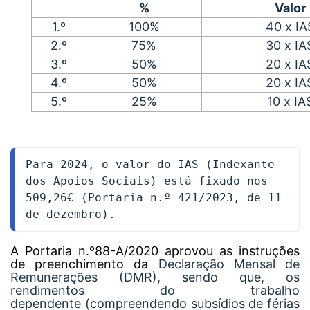
%
Valor
1.º
100%
40 x IA
2.º
75%
30 x IA
3.º
50%
20 x IA
4.º
50%
20 x IA
5.º
25%
10 x IA
Para 2024, o valor do IAS (Indexante 
dos Apoios Sociais) está fixado nos 
509,26€ (Portaria n.º 421/2023, de 11 
de dezembro). 
A
Portaria n.º88-A/2020
aprovou as instruções
de preenchimento da
Declaração Mensal de
Remunerações (DMR), sendo que, os
rendimentos do trabalho
dependente
(compreendendo subsídios de férias