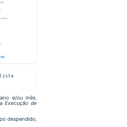
ista 
 ano e/ou mês.
la
Execução de
mpo despendido,