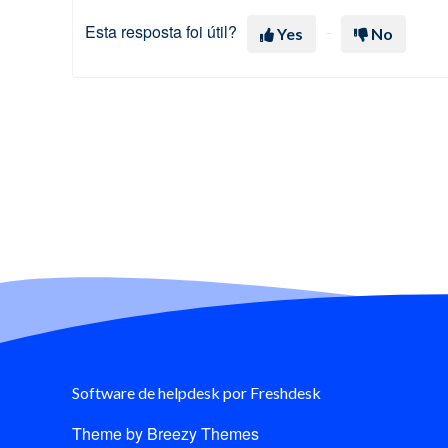
Esta resposta foi útil?
Yes
No
Software de helpdesk
por Freshdesk
Theme by
Breezy Themes