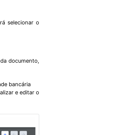
á selecionar o
ada documento,
ade bancária
lizar e editar o