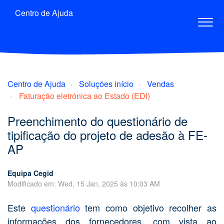
Centro de Ajuda
Centro de Ajuda
Soluções início
Vendas
Faturação eletrónica ao Estado (EDI)
Preenchimento do questionário de
tipificação do projeto de adesão à FE-
AP
Equipa Cegid
Modificado em: Wed, 15 Jan, 2025 às 10:03 AM
Este
questionário
tem como objetivo recolher as
informações dos fornecedores, com vista ao