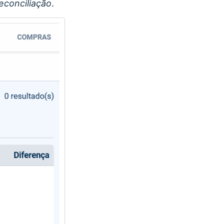
reconciliação
.