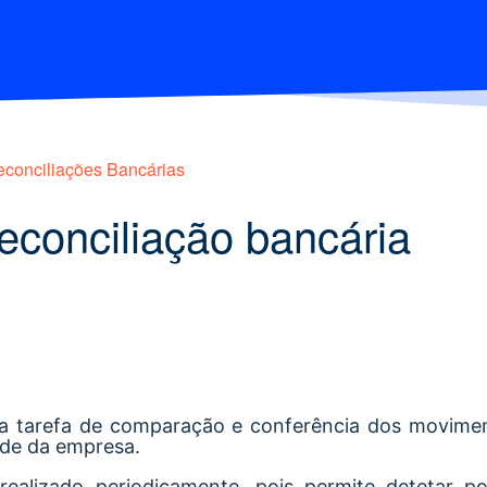
conciliações Bancárias
 reconciliação bancária
ma tarefa de comparação e conferência dos movime
ade da empresa.
ealizado periodicamente, pois permite detetar po