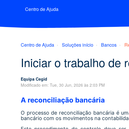
Centro de Ajuda
Centro de Ajuda
Soluções início
Bancos
Re
Iniciar o trabalho de
Equipa Cegid
Modificado em: Tue, 30 Jun, 2026 às 2:03 PM
A reconciliação bancária
O processo de reconciliação bancária é u
bancário com os movimentos na contabilid
Este procedimento de controlo deve ser r