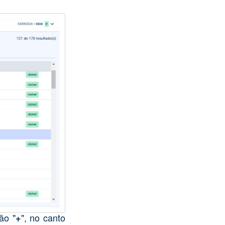
ão "
", no canto
+