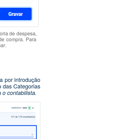
goria de despesa,
de compra. Para
nar
.
a por introdução
o das Categorias
o contabilista.