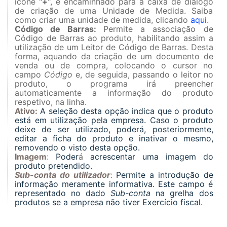
ícone "
+
", é encaminhado para a caixa de diálogo
de criação de uma Unidade de Medida. Saiba
como criar uma unidade de medida, clicando
aqui
.
Código de Barras:
Permite a associação de
Código de Barras ao produto, habilitando assim a
utilização de um Leitor de Código de Barras. Desta
forma, aquando da criação de um documento de
venda ou de compra, colocando o cursor no
campo
Código
e, de seguida, passando o leitor no
produto, o programa irá preencher
automaticamente a informação do produto
respetivo, na linha.
Ativo:
A seleção desta opção indica que o produto
está em utilização pela empresa. Caso o produto
deixe de ser utilizado, poderá, posteriormente,
editar a ficha do produto e inativar o mesmo,
removendo o visto desta opção.
Imagem
:
Poder
á
a
crescent
a
r uma imagem do
produto pretendido.
Sub-conta do utilizador
:
Permite a introdução de
informação meramente informativa. Este campo é
representado no dado
Sub-conta
na grelha dos
produtos se a empresa não tiver Exercício fiscal.