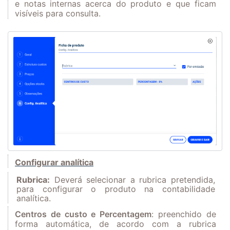
e notas internas acerca do produto e que ficam
visíveis para consulta.
Configurar
a
n
a
lític
a
Rubrica:
Dever
á
selecionar
a rubric
a
pretendid
a,
p
ar
a
configur
a
r o produto n
a
cont
abilid
ade
an
alític
a.
Centros de custo e Percentagem
: preenchido de
forma automática, de
a
cordo com
a
rubric
a