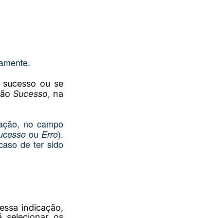
amente.
 sucesso ou se
tão
Sucesso
, na
cação, no campo
ou
).
ucesso
Erro
caso de ter sido
essa indicação,
á selecionar os