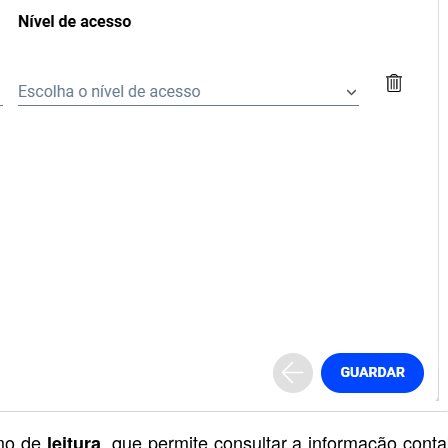
mo de
, que permite consultar a informação conta
leitura