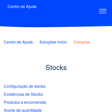
Centro de Ajuda
Centro de Ajuda
Soluções início
Compras
Stocks
Configuração de stocks
Existências de Stocks
Produtos a encomendar
Acerto de quantidade