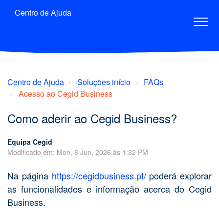
Centro de Ajuda
Centro de Ajuda
Soluções início
FAQs
Acesso ao Cegid Business
Como aderir ao Cegid Business?
Equipa Cegid
Modificado em: Mon, 8 Jun, 2026 às 1:32 PM
Na página
https://cegidbusiness.pt/
poderá explorar
as funcionalidades e informação acerca do Cegid
Business.