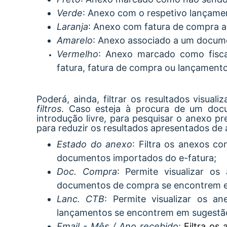
Verde
: Anexo com o respetivo lançamen
Laranja
: Anexo com fatura de compra a
Amarelo
: Anexo associado a um docume
Vermelho
: Anexo marcado como fisca
fatura, fatura de compra ou lançamento 
Poderá, ainda, filtrar os resultados visua
filtros
. Caso esteja à procura de um docu
introdução livre, para pesquisar o anexo p
para reduzir os resultados apresentados de
Estado do anexo
: Filtra os anexos c
documentos importados do e-fatura;
Doc. Compra
: Permite visualizar 
documentos de compra se encontrem 
Lanc. CTB
: Permite visualizar os a
lançamentos se encontrem em sugestã
Email - Mês / Ano recebido
:
Filtra os