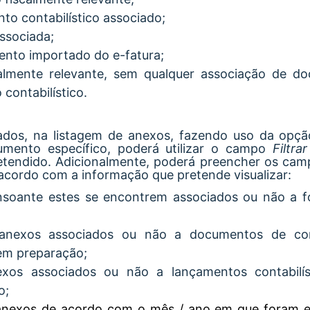
to contabilístico associado;
ssociada;
nto importado do e-fatura;
lmente relevante, sem qualquer associação de d
contabilístico.
lizados, na listagem de anexos, fazendo uso da opç
mento específico, poderá utilizar o campo
Filtra
retendido. Adicionalmente, poderá preencher os cam
 acordo com a informação que pretende visualizar:
onsoante estes se encontrem associados ou não a 
os anexos associados ou não a documentos de c
em preparação;
nexos associados ou não a lançamentos contabilís
o;
 anexos de acordo com o mês / ano em que foram e