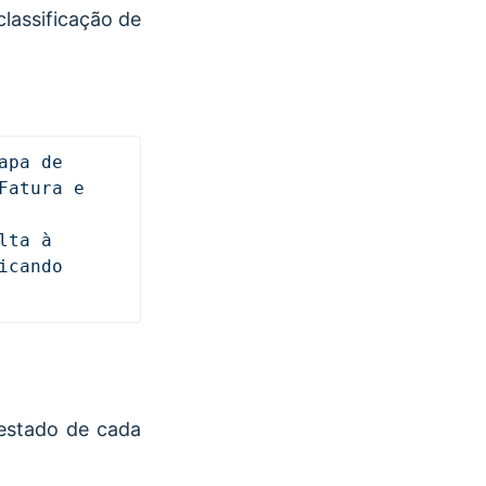
classificação de
pa de 
atura e 
ta à 
empresa ou diretamente ao fornecedor. Saiba mais acerca desta funcionalidade, clicando 
 estado de cada