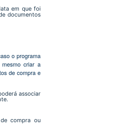
ata em que foi
o de documentos
caso o programa
é mesmo criar a
ntos de compra e
poderá associar
te.
 de compra ou