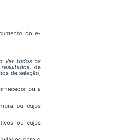
ocumento do e-
ão
Ver todos os
r resultados
, de
pos de seleção,
fornecedor ou a
ompra ou cujos
ticos ou cujos
nviados para o