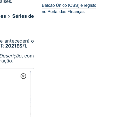
aíses.
Balcão Único (OSS) e registo
no Portal das Finanças
ões
>
Séries de
ue antecederá o
 FR
2021ES
/1.
Descrição
, com
uração.