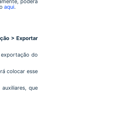
vamente, poderá
do
aqui
.
ção > Exportar
e exportação do
rá colocar esse
auxiliares, que